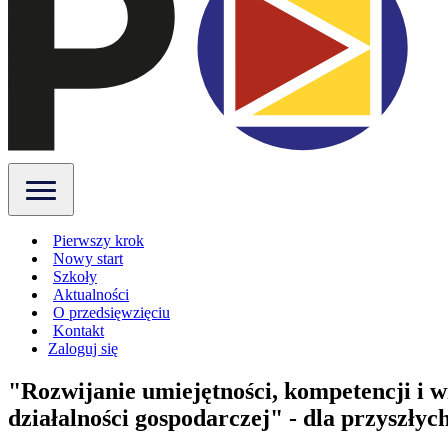
Pierwszy krok
Nowy start
Szkoły
Aktualności
O przedsięwzięciu
Kontakt
Zaloguj się
"Rozwijanie umiejętności, kompetencji i w
działalności gospodarczej" - dla przyszły