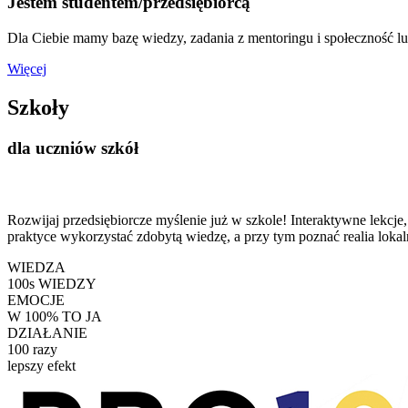
Jestem studentem/przedsiębiorcą
Dla Ciebie mamy bazę wiedzy, zadania z mentoringu i społeczność l
Więcej
Szkoły
dla uczniów szkół
Rozwijaj przedsiębiorcze myślenie już w szkole! Interaktywne lekcje
praktyce wykorzystać zdobytą wiedzę, a przy tym poznać realia loka
WIEDZA
100
s WIEDZY
EMOCJE
W
100
% TO JA
DZIAŁANIE
100
razy
lepszy efekt